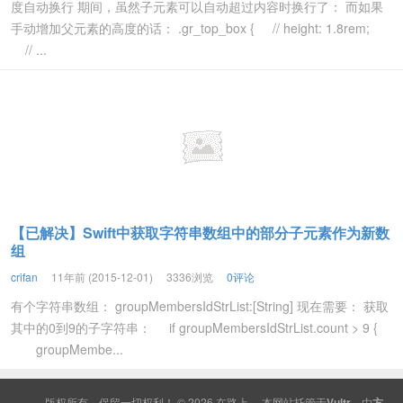
度自动换行 期间，虽然子元素可以自动超过内容时换行了： 而如果
手动增加父元素的高度的话： .gr_top_box { // height: 1.8rem;
// ...
【已解决】Swift中获取字符串数组中的部分子元素作为新数
组
crifan
11年前 (2015-12-01)
3336浏览
0评论
有个字符串数组： groupMembersIdStrList:[String] 现在需要： 获取
其中的0到9的子字符串： if groupMembersIdStrList.count > 9 {
groupMembe...
版权所有，保留一切权利！ © 2026
在路上
本网站托管于
Vultr
，由
方