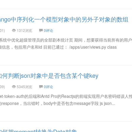
jango中序列化一个模型对象中的另外子对象的数组
01)
1312浏览
0评论
写系统中优化超级管理员的全部剧本统计页 期间，想要获得当前所有的用
括用户名和id 目前已通过： /apps/user/views.py class
如何判断json对象中是否包含某个键key
09)
5345浏览
0评论
wt-token-auth的后端和Antd Pro的Reactjs的前端实现用户名密码错误
esponse，当出错时，body中是否包含message字段 js json...
何把moment转换为Date对象