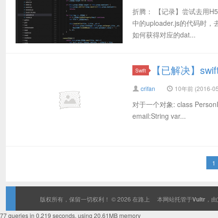
折腾： 【记录】尝试去用H5
中的uploader.js的代
如何获得对应的dat...
【已解决】swi
Swift
crifan
10年前 (2016-05
对于一个对象: class PersonItem
email:String var...
1
版权所有，保留一切权利！ © 2026
在路上
本网站托管于
Vultr
，由
77 queries in 0.219 seconds, using 20.61MB memory