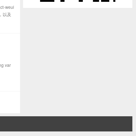
weui
性，以及
ng var