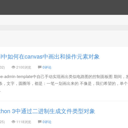
ml中如何在canvas中画出和操作元素对象
02)
2100浏览
0评论
ue-admin-template中自己手动实现画出类似电路图的控制面板图 期间
括线条，文字，圆圈等，都是：一笔一划画出来的 不像是，我们希望的，单
.
thon 3中通过二进制生成文件类型对象
25)
1118浏览
0评论