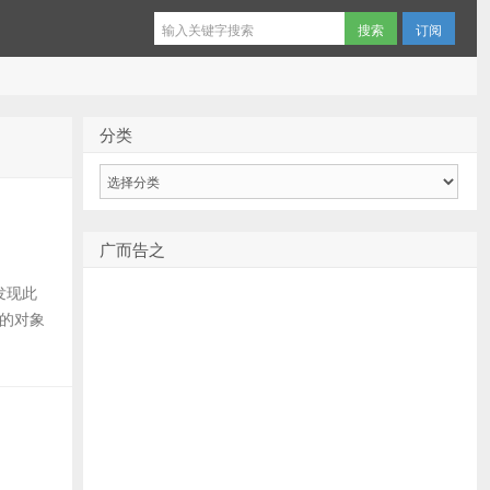
订阅
分类
分
类
广而告之
，发现此
个的对象