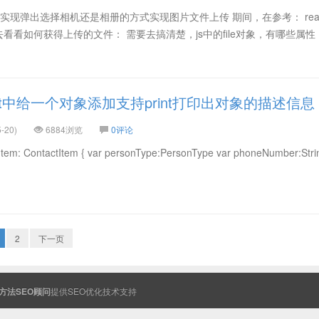
实现弹出选择相机还是相册的方式实现图片文件上传 期间，在参考： react-
码时，去看看如何获得上传的文件： 需要去搞清楚，js中的file对象，有哪些属
ft中给一个对象添加支持print打印出对象的描述信息
-20)
6884浏览
0评论
: ContactItem { var personType:PersonType var phoneNumber:Stri
2
下一页
方法SEO顾问
提供
SEO
优化技术支持