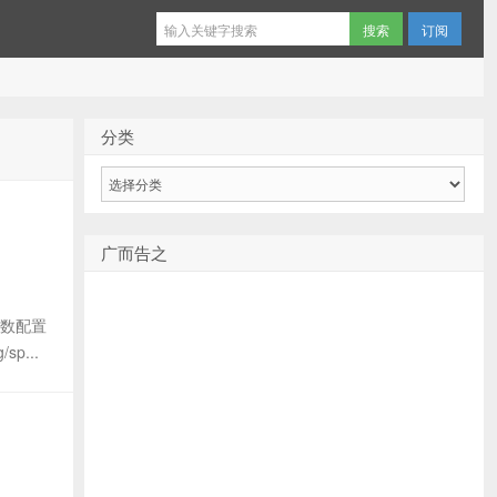
订阅
分类
分
类
广而告之
参数配置
p...