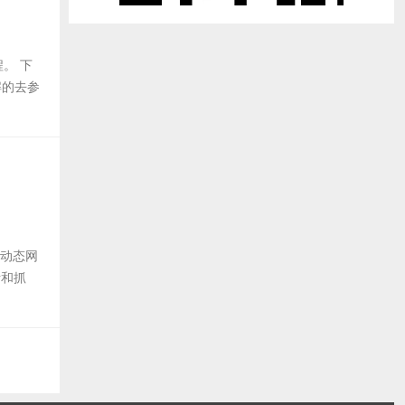
。 下
解的去参
取动态网
析和抓