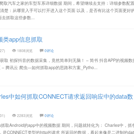
hon爬取汽车之家的车型车系详细数据 期间，希望继续去支持：详细参数配
搞清楚：从哪里入手可以打开进入这个页面 以及，是否有比这个页面更好
去抓取这些参数...
频类app信息抓取
27)
1808浏览
0评论
数据 获取 初探抖音的数据采集，竟然简单到无脑！ – 简书 抖音APP的视频
– 腾讯云 爬虫—如何抓取app的思路和方案_Pytho...
rles中如何抓取CONNECT请求返回响应中的data数
31)
2283浏览
0评论
s抓取Android的app中的视频数据 期间，问题就转化为： Charles中，
，是CONNECT类型的http的请求 所返回的数据，看起来像是二进制的da