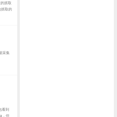
置的抓取
的抓取的
数据采集
抓包看到
ta，但