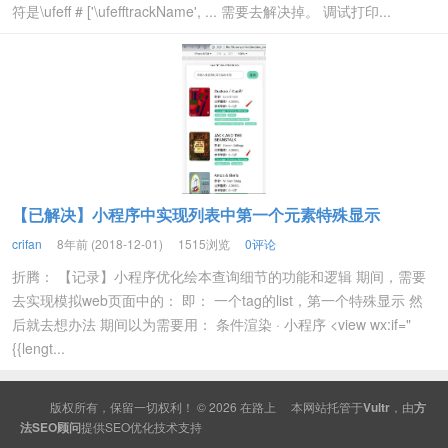
符是\ufeff # ['\ufefftrackName', ... 需要去解决掉。 调试打印...
【已解决】小程序中实现列表中第一个元素特殊显示
crifan
8年前 (2018-12-01)
1515浏览
0评论
折腾： 【记录】小程序优化绘本查询细节的功能和逻辑 期间，需要
去实现模拟web页面中的： 即： 一个tag的list，第一个特殊显示 然
后就去想办法 期间以为需要用： 条件渲染 · 小程序 <view wx:if="
{{lengt...
版权所有，保留一切权利！ © 2026
在路上
本网站托管于
Vultr
，由
方
法SEO顾问
提供
SEO
优化技术支持