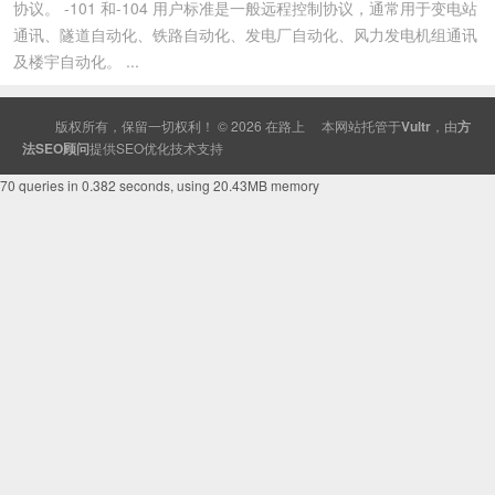
协议。 -101 和-104 用户标准是一般远程控制协议，通常用于变电站
通讯、隧道自动化、铁路自动化、发电厂自动化、风力发电机组通讯
及楼宇自动化。 ...
版权所有，保留一切权利！ © 2026
在路上
本网站托管于
Vultr
，由
方
法SEO顾问
提供
SEO
优化技术支持
70 queries in 0.382 seconds, using 20.43MB memory