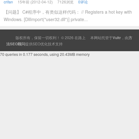
crifan
15年前 (2012-04-12)
7126浏览
0评论
【问题】 C#程序中，有类似这样代码： // Registers a hot key with
Windows. [DllImport("user32.dll")] private...
版权所有，保留一切权利！ © 2026
在路上
本网站托管于
Vultr
，由
方
法SEO顾问
提供
SEO
优化技术支持
70 queries in 0.177 seconds, using 20.43MB memory