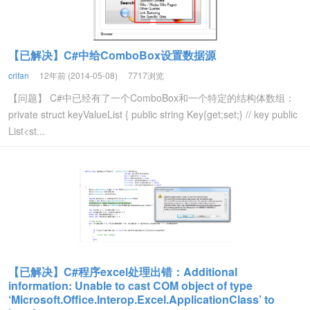
【已解决】C#中给ComboBox设置数据源
crifan
12年前 (2014-05-08)
7717浏览
【问题】 C#中已经有了一个ComboBox和一个特定的结构体数组：
private struct keyValueList { public string Key{get;set;} // key public
List<st...
【已解决】C#程序excel处理出错：Additional
information: Unable to cast COM object of type
‘Microsoft.Office.Interop.Excel.ApplicationClass’ to