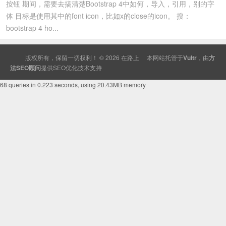
按钮 期间，需要去搞清楚Bootstrap 4中如何，导入，引用，别的字
体 目标是使用其中的font icon，比如x的close的icon。 搜：
bootstrap 4 ho...
版权所有，保留一切权利！ © 2026
在路上
本网站托管于
Vultr
，由
方
法SEO顾问
提供
SEO
优化技术支持
68 queries in 0.223 seconds, using 20.43MB memory