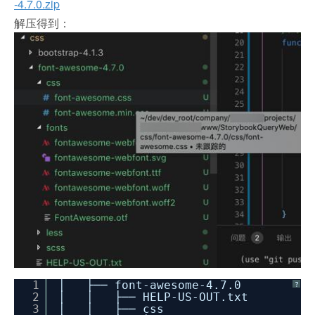
-4.7.0.zip
解压得到：
1
│ ├── font-awesome-4.7.0
?
2
│ │ ├── HELP-US-OUT.txt
3
│ │ ├── css