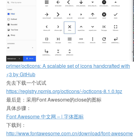
primer/octicons: A scalable set of icons handcrafted with
<3 by GitHub
先去下载一个试试
https://registry.npmjs.org/octicons/-/octicons-8.1.0.tgz
最后是：采用Font Awesome的close的图标
具体步骤：
Font Awesome 中文网 – | 字体图标
下载到：
http://www.fontawesome.com.cn/download/font-awesome