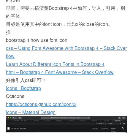
期间，需要去搞清楚Bootstrap 4中如何，导入，引用，别
的字体
目标是使用其中的font icon，比如x的close的icon。
搜：
bootstrap 4 how use font icon
css – Using Font Awesome with Bootstrap 4 – Stack Over
flow
Learn About Different Icon Fonts in Bootstrap 4
html – Bootstrap 4 Font Awesome – Stack Overflow
好像引入css即可？
Icons · Bootstrap
Octicons
https://octicons.github.com/icon/x/
Icons – Material Design