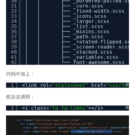
30
│ │ ├── _bordered-pulled.scs
31
│ │ ├── _core.scss
32
│ │ ├── _fixed-width.scss
33
│ │ ├── _icons.scss
34
│ │ ├── _larger.scss
35
│ │ ├── _list.scss
36
│ │ ├── _mixins.scss
37
│ │ ├── _path.scss
38
│ │ ├── _rotated-flipped.scs
39
│ │ ├── _screen-reader.scss
40
│ │ ├── _stacked.scss
41
│ │ ├── _variables.scss
42
│ │ └── font-awesome.scss
代码中加上：
1
<link rel=
"stylesheet"
href=
"css/font
?
然后去调用：
1
<i class=
"fa fa-times"
><
/i
>
?