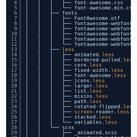
4
│ │ │ ├── font-awesome.css
5
│ │ │ └── font-awesome.min.css
6
│ │ ├── fonts
7
│ │ │ ├── FontAwesome.otf
8
│ │ │ ├── fontawesome-webfont.
9
│ │ │ ├── fontawesome-webfont.
10
│ │ │ ├── fontawesome-webfont.
11
│ │ │ ├── fontawesome-webfont.w
12
│ │ │ └── fontawesome-webfont.w
13
│ │ ├──
less
14
│ │ │ ├── animated.
less
15
│ │ │ ├── bordered-pulled.
less
16
│ │ │ ├── core.
less
17
│ │ │ ├── fixed-width.
less
18
│ │ │ ├── font-awesome.
less
19
│ │ │ ├── icons.
less
20
│ │ │ ├── larger.
less
21
│ │ │ ├── list.
less
22
│ │ │ ├── mixins.
less
23
│ │ │ ├── path.
less
24
│ │ │ ├── rotated-flipped.
less
25
│ │ │ ├──
screen
-reader.
less
26
│ │ │ ├── stacked.
less
27
│ │ │ └── variables.
less
28
│ │ └── scss
29
│ │ ├── _animated.scss