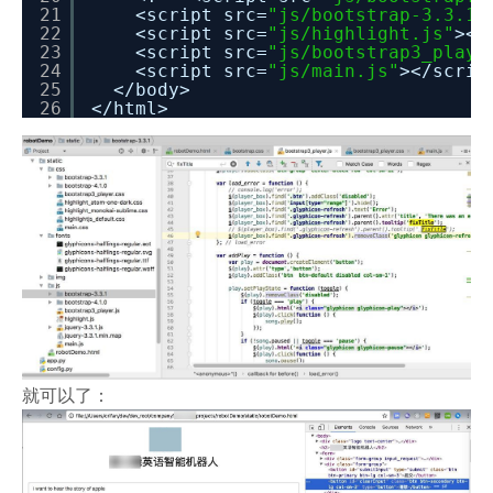
21
<script src=
"js/bootstrap-3.3.1/
22
<script src=
"js/highlight.js"
><
/
23
<script src=
"js/bootstrap3_playe
24
<script src=
"js/main.js"
><
/scrip
25
<
/body
>
26
<
/html
>
就可以了：