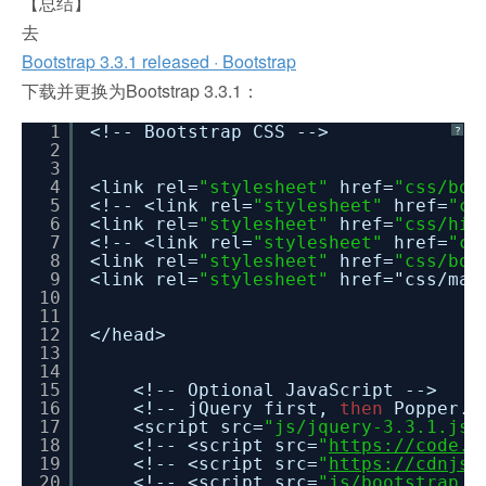
【总结】
去
Bootstrap 3.3.1 released · Bootstrap
下载并更换为Bootstrap 3.3.1：
1
<!-- Bootstrap CSS -->
?
2
3
4
<link rel=
"stylesheet"
href=
"css/boo
5
<!-- <link rel=
"stylesheet"
href=
"cs
6
<link rel=
"stylesheet"
href=
"css/hig
7
<!-- <link rel=
"stylesheet"
href=
"cs
8
<link rel=
"stylesheet"
href=
"css/boo
9
<link rel=
"stylesheet"
href="css
/mai
10
11
12
<
/head
>
13
14
15
<!-- Optional JavaScript -->
16
<!-- jQuery first,
then
Popper.
17
<script src=
"js/jquery-3.3.1.js"
18
<!-- <script src=
"
https://code.j
19
<!-- <script src=
"
https://cdnjs.
20
<!-- <script src=
"js/bootstrap.j