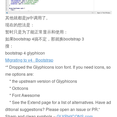
其他就都是js中调用了。
现在的想法是：
暂时只是为了能正常显示和使用：
如果bootstrap 4搞不定，那就换bootstrap 3
搜：
bootstrap 4 glyphicon
Migrating to v4 · Bootstrap
“* Dropped the Glyphicons icon font. If you need icons, so
me options are:
* the upstream version of Glyphicons
* Octicons
* Font Awesome
* See the Extend page for a list of alternatives. Have ad
ditional suggestions? Please open an issue or PR.”
Sharp and clean symbols –
GLYPHICONS.com