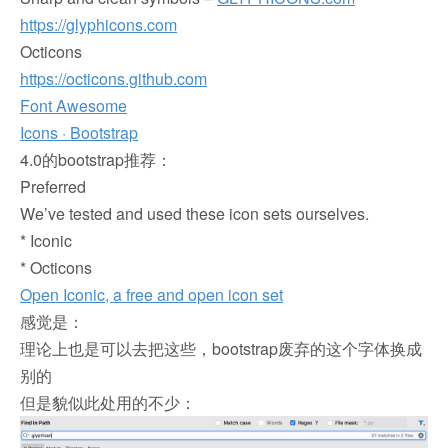
https://glyphicons.com
Octicons
https://octicons.github.com
Font Awesome
Icons · Bootstrap
4.0的bootstrap推荐：
Preferred
We’ve tested and used these icon sets ourselves.
* Iconic
* Octicons
Open Iconic, a free and open icon set
感觉是：
理论上也是可以去把这些，bootstrap废弃的这个字体换成
别的
但是貌似此处用的不少：