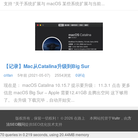
支持 “关于系统扩展与 macOS 某些系统扩展与当前...
【记录】Mac从Catalina升级到Big Sur
crifan
5年前 (2021-05-07)
2554浏览
0评论
现在是： macOS Catalina 10.15.7 提示要升级： 11.3.1 点击 更多
信息 macOS Big Sur – Apple 需要12.41GB 去腾出空间 这下够用
了。 去升级 下载完毕，自动开始安...
版权所有，保留一切权利！ © 2026
在路上
本网站托管于
Vultr
，由
方
法SEO顾问
提供
SEO
优化技术支持
70 queries in 0.219 seconds, using 20.44MB memory