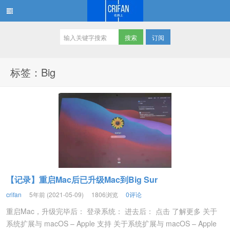
订阅
在路上
标签：Big
【记录】重启Mac后已升级Mac到Big Sur
crifan
5年前 (2021-05-09)
1806浏览
0评论
重启Mac，升级完毕后： 登录系统： 进去后： 点击 了解更多 关于
系统扩展与 macOS – Apple 支持 关于系统扩展与 macOS – Apple