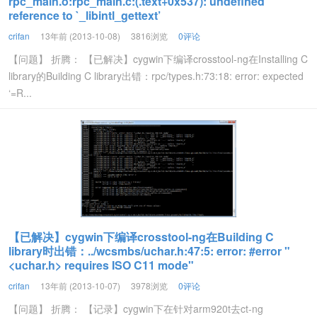
rpc_main.o:rpc_main.c:(.text+0x537): undefined
reference to `_libintl_gettext’
crifan
13年前 (2013-10-08)
3816浏览
0评论
【问题】 折腾： 【已解决】cygwin下编译crosstool-ng在Installing C
library的Building C library出错：rpc/types.h:73:18: error: expected
‘=R...
【已解决】cygwin下编译crosstool-ng在Building C
library时出错：../wcsmbs/uchar.h:47:5: error: #error "
<uchar.h> requires ISO C11 mode"
crifan
13年前 (2013-10-07)
3978浏览
0评论
【问题】 折腾： 【记录】cygwin下在针对arm920t去ct-ng