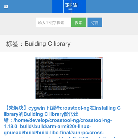
订阅
在路上
标签：Building C library
【未解决】cygwin下编译crosstool-ng在Installing C
library的Building C library阶段出
错：/home/develop/crosstool-ng/crosstool-ng-
1.18.0_build/.build/arm-arm920t-linux-
gnueabi/build/build-libc-final/sunrpc/cross-