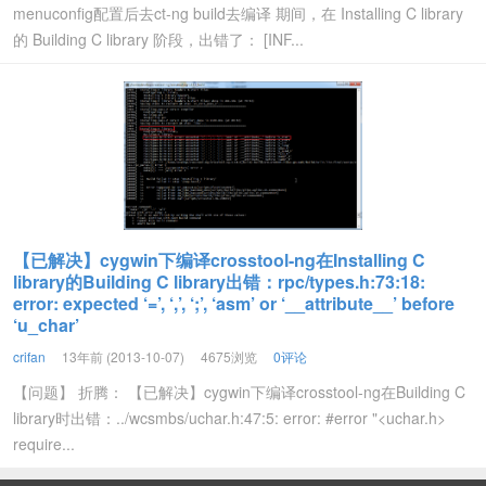
menuconfig配置后去ct-ng build去编译 期间，在 Installing C library
的 Building C library 阶段，出错了： [INF...
【已解决】cygwin下编译crosstool-ng在Installing C
library的Building C library出错：rpc/types.h:73:18:
error: expected ‘=’, ‘,’, ‘;’, ‘asm’ or ‘__attribute__’ before
‘u_char’
crifan
13年前 (2013-10-07)
4675浏览
0评论
【问题】 折腾： 【已解决】cygwin下编译crosstool-ng在Building C
library时出错：../wcsmbs/uchar.h:47:5: error: #error "<uchar.h>
require...