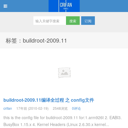
订阅
在路上
标签：buildroot-2009.11
buildroot-2009.11编译全过程 之 config文件
crifan
17年前 (2010-02-19)
2548浏览
0评论
this is the config file for buildroot-2009.11 for:1.arm926t 2. EABI3.
BusyBox 1.15.x 4. Kernel Headers (Linux 2.6.30.x kernel...