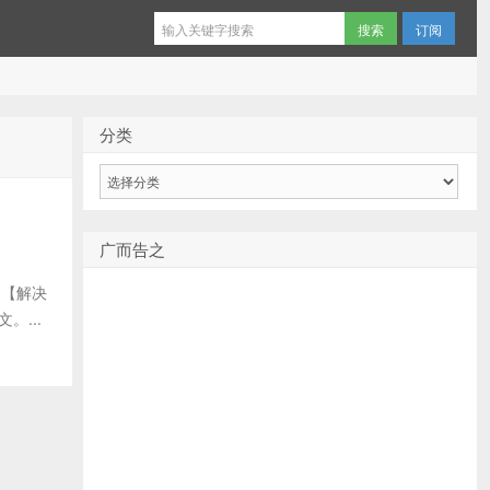
订阅
分类
分
类
广而告之
： 【解决
。...