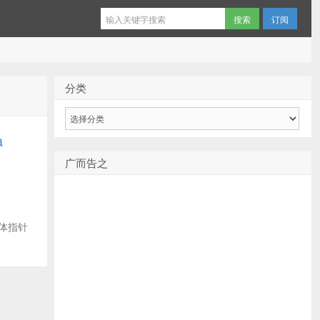
订阅
分类
分
类
a
广而告之
现窗体指针