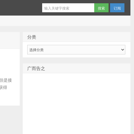
订阅
分类
分
类
广而告之
 但是接
获得