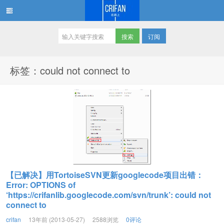
订阅
在路上
标签：could not connect to
【已解决】用TortoiseSVN更新googlecode项目出错：
Error: OPTIONS of
‘https://crifanlib.googlecode.com/svn/trunk’: could not
connect to
crifan
13年前 (2013-05-27)
2588浏览
0评论