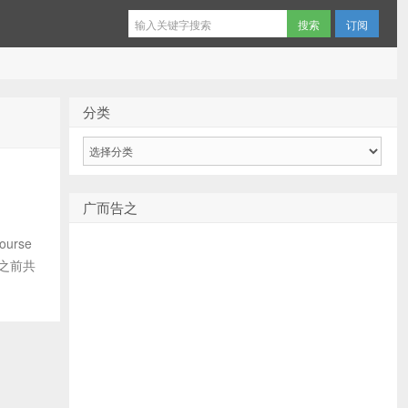
订阅
分类
分
类
广而告之
rse
 之前共