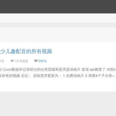
爬少儿趣配音的所有视频
15)
1216浏览
0评论
儿xxx数据并记录部分的分类层级和是否是动画片 发现 api都变了 内部cou
取所有的视频 后记： 后续需求更新为： 1.先爬动画片 2.再爬4个子分类=