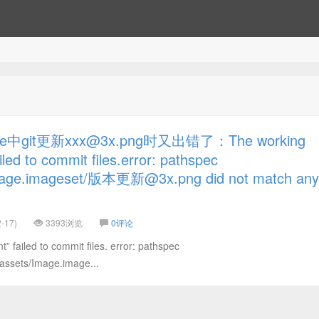
中git更新xxx@3x.png时又出错了：The working
iled to commit files.error: pathspec
Image.imageset/版本更新@3x.png did not match any
-17)
3393浏览
0评论
” failed to commit files. error: pathspec
assets/Image.image...