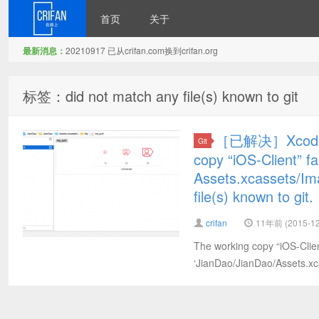
首页
关于
最新消息：
20210917 已从crifan.com换到crifan.org
在路上
标签：did not match any file(s) known to git
［已解决］Xcode
Git
copy “iOS-Client” fa
Assets.xcassets/
file(s) known to git.
crifan
11年前 (2015-12
The working copy “iOS-Client
‘JianDao/JianDao/Assets.xc