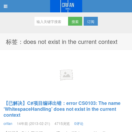
订阅
在路上
标签：does not exist in the current context
【已解决】C#项目编译出错：error CS0103: The name
‘WhitespaceHandling’ does not exist in the current
context
crifan
14年前 (2013-02-21)
4715浏览
0评论