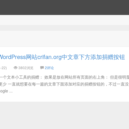
rdPress网站crifan.org中文章下方添加捐赠按钮
-22)
3802浏览
2评论
一个文本小工具的捐赠： 效果是放在网站所有页面的右上角： 但是很明显
人更少 一直就想要在每一篇的文章下面添加对应的捐赠按钮的，不过一直
e ...