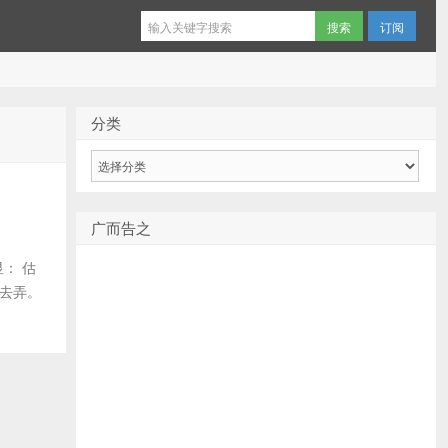
订阅
分类
分
类
广而告之
： 估
没去弄。