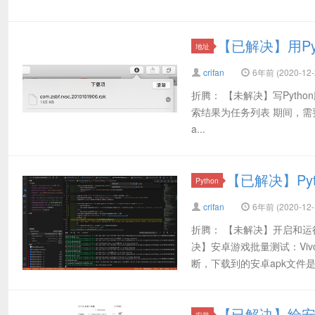
【已解决】用Py
地址
crifan
6年前 (2020-12-
折腾： 【未解决】写Python脚本
索结果为任务列表 期间，需
a...
【已解决】Py
Python
crifan
6年前 (2020-12-
折腾： 【未解决】开启和运行
决】安卓游戏批量测试：Viv
断，下载到的安卓apk文件是部
【已解决】给安卓手
安装