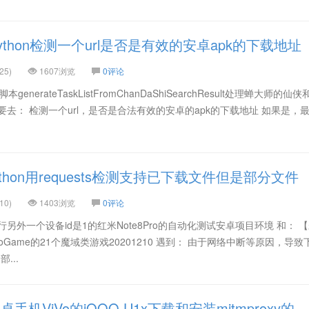
thon检测一个url是否是有效的安卓apk的下载地址
25)
1607浏览
0评论
generateTaskListFromChanDaShiSearchResult处理蝉大师的仙
要去： 检测一个url，是否是合法有效的安卓的apk的下载地址 如果是，
thon用requests检测支持已下载文件但是部分文件
10)
1403浏览
0评论
另外一个设备id是1的红米Note8Pro的自动化测试安卓项目环境 和： 
oGame的21个魔域类游戏20201210 遇到： 由于网络中断等原因，导致
...
机ViVo的iQOO U1x下载和安装mitmproxy的