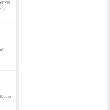
提供下载
for
e的
d: use