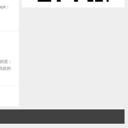
pk：
说的是：
 此处的