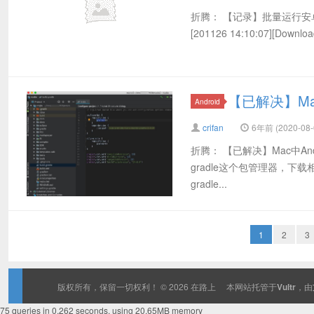
折腾： 【记录】批量运行安卓
[201126 14:10:07][Downlo
【已解决】Mac中
Android
crifan
6年前 (2020-08-
折腾： 【已解决】Mac中And
gradle这个包管理器，下
gradle...
1
2
3
版权所有，保留一切权利！ © 2026
在路上
本网站托管于
Vultr
，由
75 queries in 0.262 seconds, using 20.65MB memory