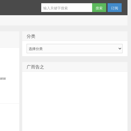
订阅
分类
分
类
广而告之
www