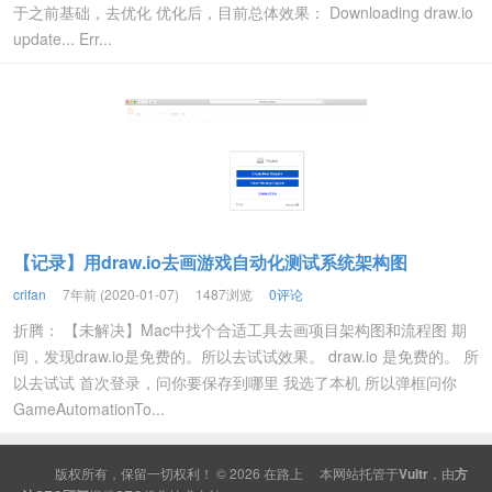
于之前基础，去优化 优化后，目前总体效果： Downloading draw.io
update... Err...
【记录】用draw.io去画游戏自动化测试系统架构图
crifan
7年前 (2020-01-07)
1487浏览
0评论
折腾： 【未解决】Mac中找个合适工具去画项目架构图和流程图 期
间，发现draw.io是免费的。所以去试试效果。 draw.io 是免费的。 所
以去试试 首次登录，问你要保存到哪里 我选了本机 所以弹框问你
GameAutomationTo...
版权所有，保留一切权利！ © 2026
在路上
本网站托管于
Vultr
，由
方