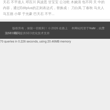
天石 不平道人 邓百川 风波恶 甘宝宝 公冶乾 木婉清 包不同 天 中的
内容，通过Editplus的正则表达式，替换成： 刀白凤 丁春秋 马夫人
马五德 小翠 于光豪 巴天石 不平...
版权所有，保留一切权利！ © 2026
在路上
本网站托管于
Vultr
，由
方
法SEO顾问
提供
SEO
优化技术支持
70 queries in 0.226 seconds, using 20.46MB memory