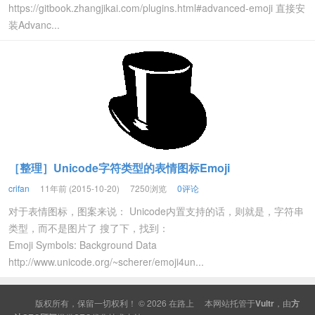
https://gitbook.zhangjikai.com/plugins.html#advanced-emoji 直接安
装Advanc...
［整理］Unicode字符类型的表情图标Emoji
crifan
11年前 (2015-10-20)
7250浏览
0评论
对于表情图标，图案来说： Unicode内置支持的话，则就是，字符串
类型，而不是图片了 搜了下，找到：
Emoji Symbols: Background Data
http://www.unicode.org/~scherer/emoji4un...
版权所有，保留一切权利！ © 2026
在路上
本网站托管于
Vultr
，由
方