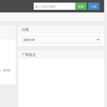
订阅
分类
分
类
广而告之
 error