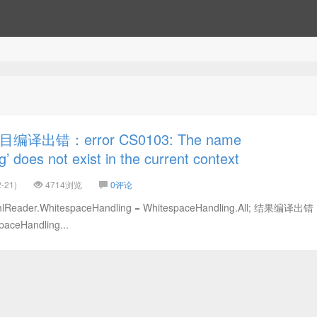
译出错：error CS0103: The name
’ does not exist in the current context
-21)
4714浏览
0评论
er.WhitespaceHandling = WhitespaceHandling.All; 结果编译出错：
aceHandling...