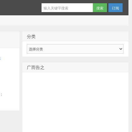
订阅
分类
分
类
3
广而告之
错：