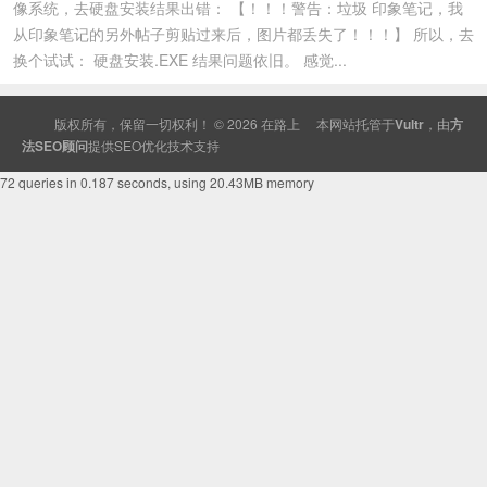
像系统，去硬盘安装结果出错： 【！！！警告：垃圾 印象笔记，我
从印象笔记的另外帖子剪贴过来后，图片都丢失了！！！】 所以，去
换个试试： 硬盘安装.EXE 结果问题依旧。 感觉...
版权所有，保留一切权利！ © 2026
在路上
本网站托管于
Vultr
，由
方
法SEO顾问
提供
SEO
优化技术支持
72 queries in 0.187 seconds, using 20.43MB memory