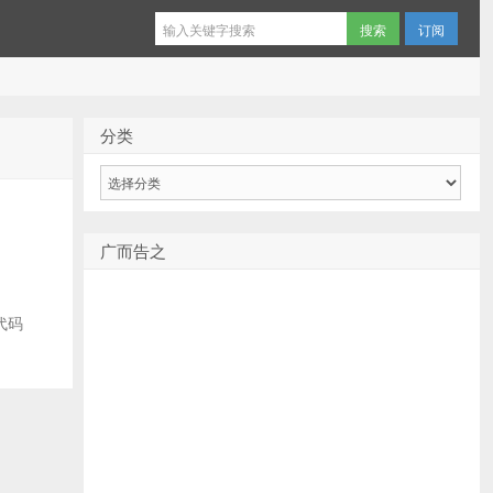
订阅
分类
分
类
广而告之
代码