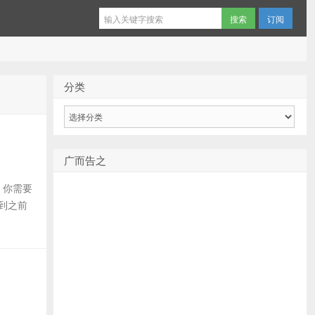
订阅
分类
分
类
广而告之
 你需要
找到之前