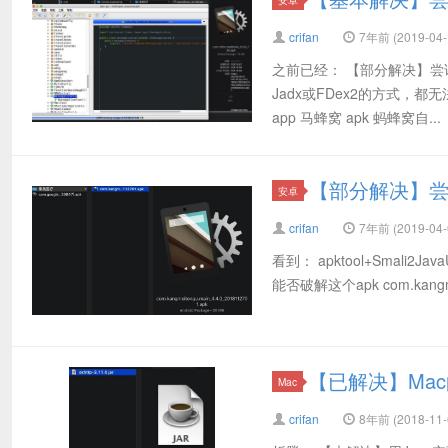
crifan
7年前 (2019-04-
之前已经： 【部分解决】尝试
Jadx或FDex2的方式
app 马蜂窝 apk 蚂蜂窝自...
【部分解决】尝试
安卓
crifan
7年前 (2019-04-
看到： apktool+Smal
能否破解这个apk com.kang
【已解决】Mac
Mac
crifan
8年前 (2018-11-