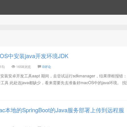
OS中安装java开发环境JDK
15)
1658浏览
0评论
安装安卓开发工具aapt 期间，去尝试运行sdkmanager，结果弹框报错：
行工具 此处连java都缺少，看来需要先去准备好macOS中的java环境。 
c本地的SpringBoot的Java服务部署上传到远程服