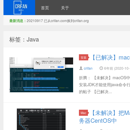
首页
关于
最新消息：
20210917 已从crifan.com换到crifan.org
在路上
标签：Java
【已解决】mac
安装
crifan
6年前 (2020-10-
折腾： 【未解决】macOS中
安装JDK才能使用java命令
的帖子 【已解决...
【未解决】把Ma
Mac
务器CentOS中