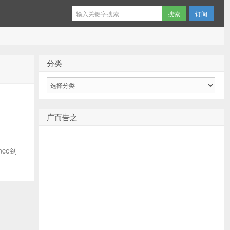
订阅
分类
分
类
广而告之
ce到