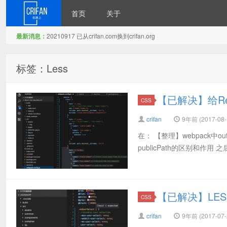
首页
关于
最新消息：
20210917 已从crifan.com换到crifan.org
在路上
标签：Less
【已解决】给Reac
CSS
crifan
9年前 (2017-08-
在： 【整理】webpack中output
publicPath的区别和作用
【已解决】LE
CSS
crifan
9年前 (2017-07-