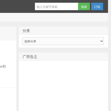
订阅
分类
分
类
广而告之
se和