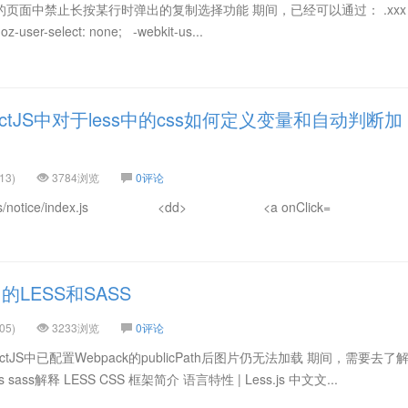
S的页面中禁止长按某行时弹出的复制选择功能 期间，已经可以通过： .xxx :
oz-user-select: none; -webkit-us...
ctJS中对于less中的css如何定义变量和自动判断加
13)
3784浏览
0评论
ents/notice/index.js <dd> <a onClick=
的LESS和SASS
05)
3233浏览
0评论
eactJS中已配置Webpack的publicPath后图片仍无法加载 期间，需要去了
s sass解释 LESS CSS 框架简介 语言特性 | Less.js 中文文...