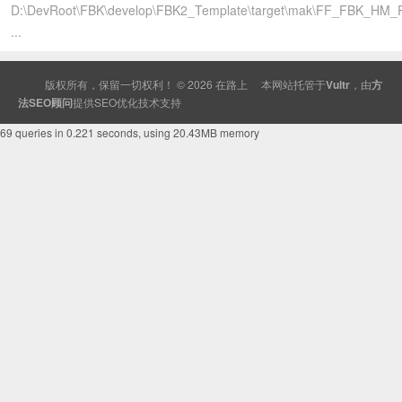
D:\DevRoot\FBK\develop\FBK2_Template\target\mak\FF_FBK_HM
...
版权所有，保留一切权利！ © 2026
在路上
本网站托管于
Vultr
，由
方
法SEO顾问
提供
SEO
优化技术支持
69 queries in 0.221 seconds, using 20.43MB memory