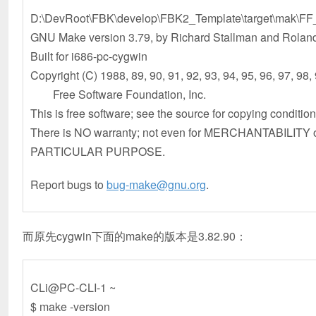
D:\DevRoot\FBK\develop\FBK2_Template\target\mak\
GNU Make version 3.79, by Richard Stallman and Rolan
Built for i686-pc-cygwin
Copyright (C) 1988, 89, 90, 91, 92, 93, 94, 95, 96, 97, 98,
Free Software Foundation, Inc.
This is free software; see the source for copying condition
There is NO warranty; not even for MERCHANTABILITY
PARTICULAR PURPOSE.
Report bugs to
bug-make@gnu.org
.
而原先cygwin下面的make的版本是3.82.90：
CLi@PC-CLI-1 ~
$ make -version