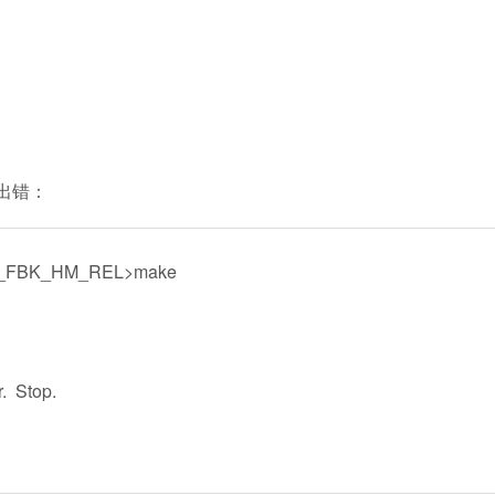
后出错：
\FF_FBK_HM_REL>make
r. Stop.