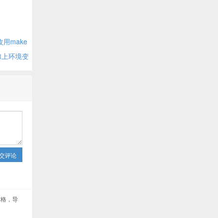
t改用make
的值加上环境变
交评论
个空格，导