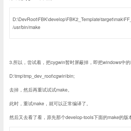
D:\DevRoot\FBK\develop\FBK2_Template\target\mak
/usr/bin/make
3.所以，尝试着，把cygwin暂时屏蔽掉，即把windows中的
D:\tmp\tmp_dev_root\cgwin\bin;
去掉，然后再重试试试make。
此时，重试make，就可以正常编译了。
然后又去看了看，原先那个develop-tools下面的make的版本