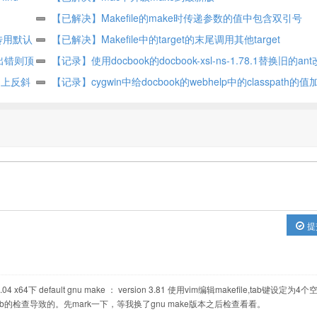
【已解决】Makefile的make时传递参数的值中包含双引号
传用默认
【已解决】Makefile中的target的末尾调用其他target
le出错则顶
【记录】使用docbook的docbook-xsl-ns-1.78.1替换旧的an
加上反斜
去编译webhelp
【记录】cygwin中给docbook的webhelp中的classpath
量中已有的java的CLASSPATH
提
64下 default gnu make ： version 3.81 使用vim编辑makefile,tab键设定为4
tab的检查导致的。先mark一下，等我换了gnu make版本之后检查看看。