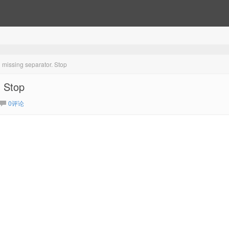
issing separator. Stop
 Stop
0评论