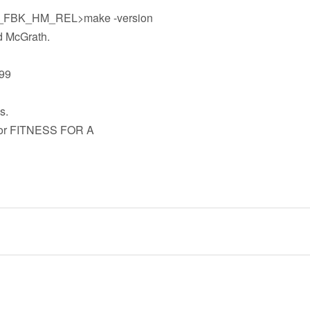
FF_FBK_HM_REL>make -version
d McGrath.
 99
s.
 or FITNESS FOR A