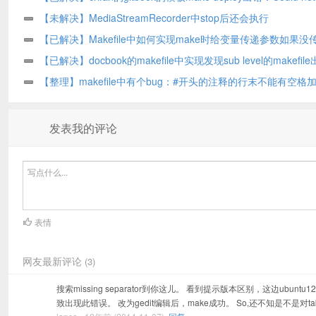
reasonable point at which to split Sub-tree size KB
【未解决】MediaStreamRecorder中stop后还会执行
ondataavailable
【已解决】Makefile中如何实现make时给变量传递参数如果没
值
【已解决】docbook的makefile中实现发现sub level的makefi
层makefile停止编译且退出
【整理】makefile中有个bug：#开头的注释的行末不能有空格
杠
发表我的评论
表情
网友最新评论
(3)
搜索missing separator到你这儿。 看到提示版本区别，这边ubuntu12.04 x
致出现此错误。 改为gedit编辑后，make成功。 So,还不知是不是对