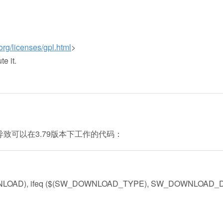
.org/licenses/gpl.html
>
e it.
致可以在3.79版本下工作的代码：
NLOAD), ifeq ($(SW_DOWNLOAD_TYPE), SW_DOWNLOAD_