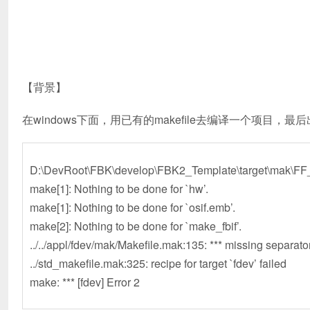
【背景】
在windows下面，用已有的makefile去编译一个项目，最
D:\DevRoot\FBK\develop\FBK2_Template\target\mak
make[1]: Nothing to be done for `hw’.
make[1]: Nothing to be done for `osif.emb’.
make[2]: Nothing to be done for `make_fbif’.
../../appl/fdev/mak/Makefile.mak:135: *** missing separato
../std_makefile.mak:325: recipe for target `fdev’ failed
make: *** [fdev] Error 2