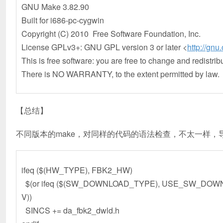
GNU Make 3.82.90
Built for i686-pc-cygwin
Copyright (C) 2010 Free Software Foundation, Inc.
License GPLv3+: GNU GPL version 3 or later <
http://gnu
This is free software: you are free to change and redistribut
There is NO WARRANTY, to the extent permitted by law.
【总结】
不同版本的make，对同样的代码的语法检查，不太一样，导
ifeq ($(HW_TYPE), FBK2_HW)
$(or ifeq ($(SW_DOWNLOAD_TYPE), USE_SW_DOW
V))
SINCS += da_fbk2_dwld.h