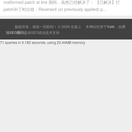
malformed patch at line 期间，虽然已经解决了： 【已解决】打
patch补丁时出错：Reversed (or previously applied) p...
版权所有，保留一切权利！ © 2026
在路上
本网站托管于
Vultr
，由
方
法SEO顾问
提供
SEO
优化技术支持
71 queries in 0.182 seconds, using 20.44MB memory