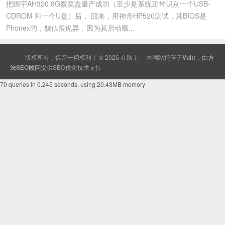
把瞻宇AH320 8G微笑盘量产成功（至少是系统正常识别一个USB-
CDROM 和一个U盘）后， 回来，用神舟HP520测试，其BIOS是
Phonex的，貌似很诡异，因为其启动顺...
版权所有，保留一切权利！ © 2026
在路上
本网站托管于
Vultr
，由
方
法SEO顾问
提供
SEO
优化技术支持
70 queries in 0.245 seconds, using 20.43MB memory