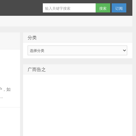
订阅
分类
分
类
广而告之
用户，如
..