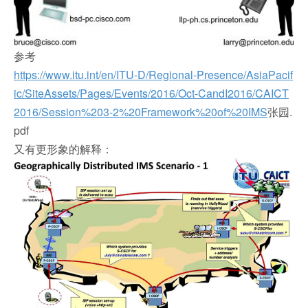
参考
https://www.itu.int/en/ITU-D/Regional-Presence/AsiaPacif
ic/SiteAssets/Pages/Events/2016/Oct-CandI2016/CAICT
2016/Session%203-2%20Framework%20of%20IMS
张园.
pdf
又有更形象的解释：