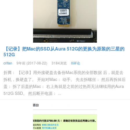
【记录】把Mac的SSD从Aura 512G的更换为原装的三星的
512G
crifan
9年前 (2017-08-22)
3184浏览
0评论
折腾： 【记录】用外接硬盘去备份Mac系统的全部数据 后，就是去
拆机，换硬盘了。 开始对Mac： 动手。 先去拆螺丝： 然后再拆掉后
盖： 拆了后盖的Mac： 右上角就是之前的过热而无法继续用的Aura
512G SSD。 然后断开电源： ...