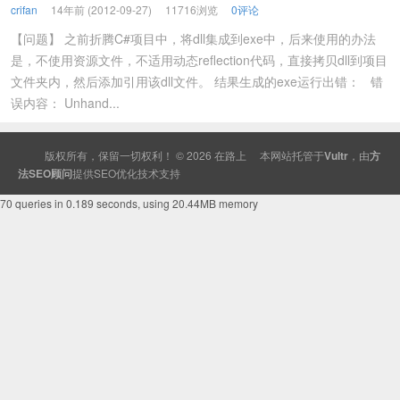
crifan
14年前 (2012-09-27)
11716浏览
0评论
【问题】 之前折腾C#项目中，将dll集成到exe中，后来使用的办法
是，不使用资源文件，不适用动态reflection代码，直接拷贝dll到项目
文件夹内，然后添加引用该dll文件。 结果生成的exe运行出错： 错
误内容： Unhand...
版权所有，保留一切权利！ © 2026
在路上
本网站托管于
Vultr
，由
方
法SEO顾问
提供
SEO
优化技术支持
70 queries in 0.189 seconds, using 20.44MB memory