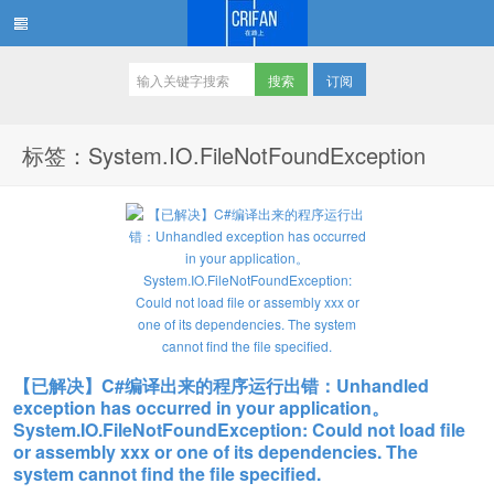
订阅
在路上
标签：System.IO.FileNotFoundException
【已解决】C#编译出来的程序运行出错：Unhandled
exception has occurred in your application。
System.IO.FileNotFoundException: Could not load file
or assembly xxx or one of its dependencies. The
system cannot find the file specified.