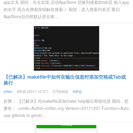
app京东 期间，先去实现 启动AppStore 切换到搜索的tab页 输入app
的名字 再点击搜索按钮触发搜索-》期望：进入搜索列表页 重启
AppStore后仍然默认进去搜...
【已解决】makefile中如何在输出信息时添加空格或Tab或
换行
crifan
9年前 (2017-12-07)
5759浏览
0评论
折腾： 【已解决】给makefile添加make help输出帮助信息 期间，想
要给： <code>Author=crifan.org Version=20171207 Function=Auto
use gitbook to gener...