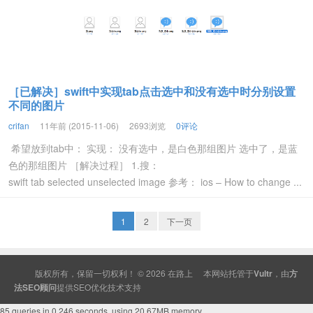
［已解决］swift中实现tab点击选中和没有选中时分别设置
不同的图片
crifan
11年前 (2015-11-06)
2693浏览
0评论
希望放到tab中： 实现： 没有选中，是白色那组图片 选中了，是蓝
色的那组图片 ［解决过程］ 1.搜：
swift tab selected unselected image 参考： ios – How to change ...
1
2
下一页
版权所有，保留一切权利！ © 2026
在路上
本网站托管于
Vultr
，由
方
法SEO顾问
提供
SEO
优化技术支持
85 queries in 0.246 seconds, using 20.67MB memory