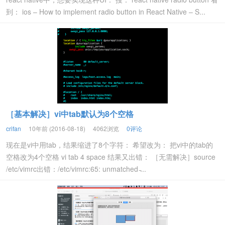
到： ios – How to implement radio button in React Native – S...
［基本解决］vi中tab默认为8个空格
crifan
10年前 (2016-08-18)
4062浏览
0评论
现在是vi中用tab，结果缩进了8个字符： 希望改为： 把vi中的tab的
空格改为4个空格 vi tab 4 space 结果又出错： ［无需解决］source
/etc/vimrc出错：/etc/vimrc:65: unmatched ̵...