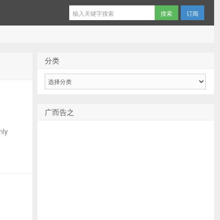
订阅
分类
分
类
广而告之
nly