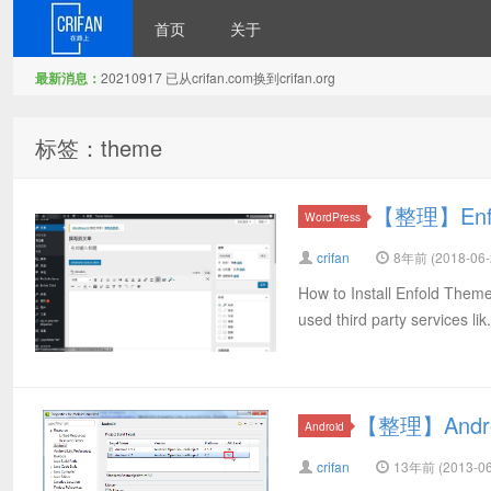
首页
关于
最新消息：
20210917 已从crifan.com换到crifan.org
在路上
标签：theme
【整理】Enfo
WordPress
crifan
8年前 (2018-06-
How to Install Enfold Them
used third party services lik.
【整理】Andro
Android
crifan
13年前 (2013-06