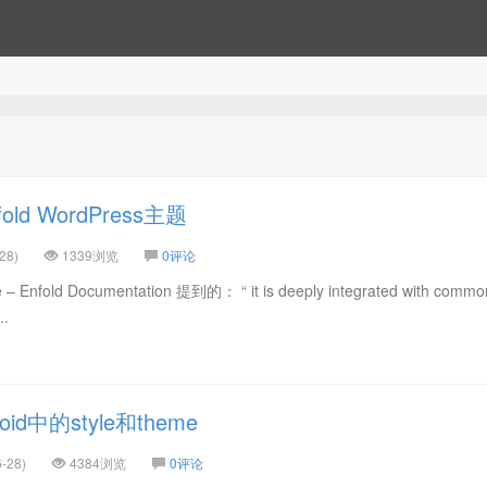
ld WordPress主题
28)
1339浏览
0评论
e – Enfold Documentation 提到的： “ it is deeply integrated with commo
..
id中的style和theme
-28)
4384浏览
0评论