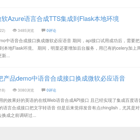
Azure语言合成TTS集成到Flask本地环境
22)
3485浏览
0评论
emo中语音合成接口换成微软必应语音 期间，api接口试用成功后，需要
到本地Flask环境。 期间，明显还要增加后台服务，用已有的celery加上
新...
把产品demo中语音合成接口换成微软必应语音
18)
3080浏览
0评论
用的效果好的英语的在线Web语音合成API接口 且已经实现了集成百度语
语言合成接口把文字转语音 但是后来觉得发音有点chinglish，尤其是
换成之前调研过...