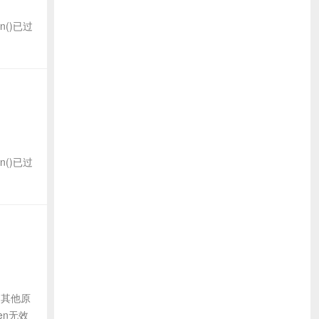
en()已过
en()已过
是其他原
en无效