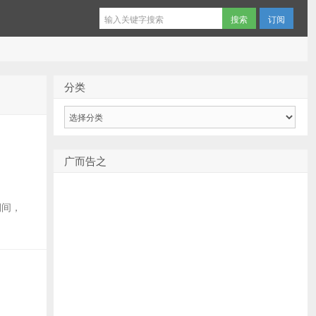
订阅
分类
分
类
广而告之
 期间，