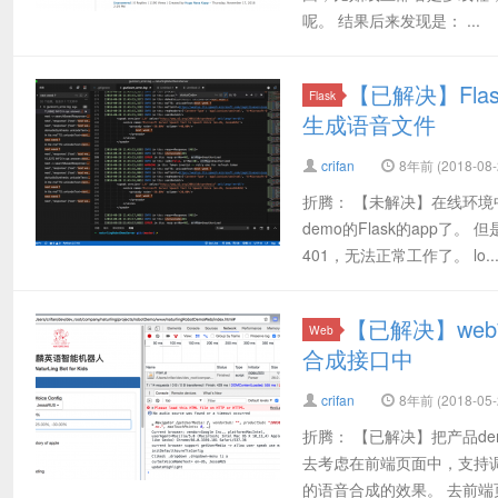
呢。 结果后来发现是： ...
【已解决】Fla
Flask
生成语音文件
crifan
8年前 (2018-08-
折腾： 【未解决】在线环境中
demo的Flask的app了
401，无法正常工作了。 lo..
【已解决】we
Web
合成接口中
crifan
8年前 (2018-05-
折腾： 【已解决】把产品de
去考虑在前端页面中，支持调
的语音合成的效果。 去前端页