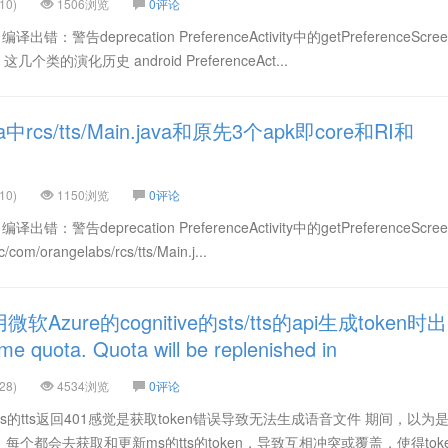
10)
1506浏览
0评论
错：警告deprecation PreferenceActivity中的getPreferenceScre
类的演化历史 android PreferenceAct...
中rcs/tts/Main.java和原先3个apk即core和RI和
10)
1150浏览
0评论
错：警告deprecation PreferenceActivity中的getPreferenceScre
rangelabs/rcs/tts/Main.j...
zure的cognitive的sts/tts的api生成token时出
e quota. Quota will be replenished in
28)
4534浏览
0评论
ms的tts返回401感觉是获取token错误导致无法生成语音文件 期间，以为
个都会去获取和更新ms的tts的token，导致互相冲突或覆盖，使得tok