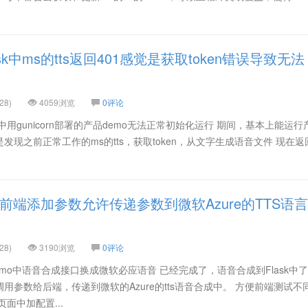
sk中ms的tts返回401感觉是获取token错误导致无法
28)
4059浏览
0评论
用gunicorn部署的产品demo无法正常初始化运行 期间，基本上能运行
。 但是发现之前正常工作的ms的tts，获取token，从文字生成语音文件 现在返
.
b前端添加参数允许传递参数到微软Azure的TTS语言
28)
3190浏览
0评论
mo中语音合成接口换成微软必应语音 已经完成了，语音合成到Flask中了
用参数给后端，传递到微软的Azure的tts语音合成中。 方便前端测试不
面中加配置...