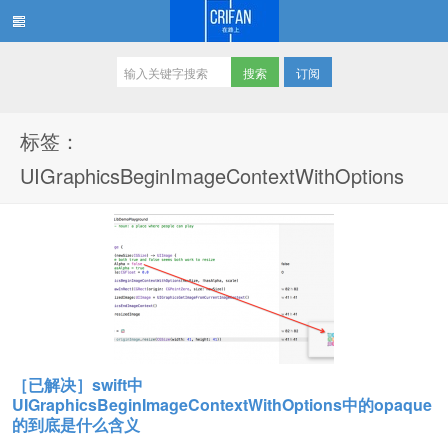
订阅
在路上
标签：
UIGraphicsBeginImageContextWithOptions
［已解决］swift中
UIGraphicsBeginImageContextWithOptions中的opaque
的到底是什么含义