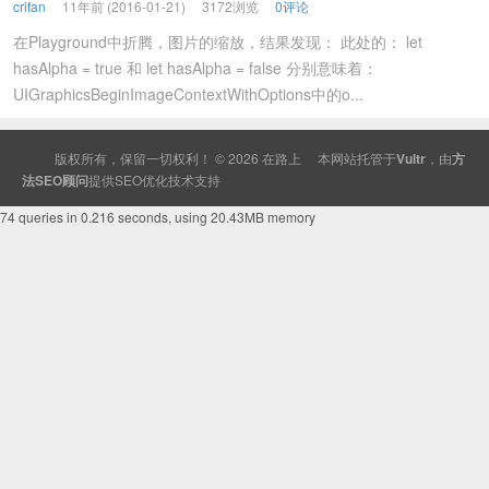
crifan
11年前 (2016-01-21)
3172浏览
0评论
在Playground中折腾，图片的缩放，结果发现： 此处的： let
hasAlpha = true 和 let hasAlpha = false 分别意味着：
UIGraphicsBeginImageContextWithOptions中的o...
版权所有，保留一切权利！ © 2026
在路上
本网站托管于
Vultr
，由
方
法SEO顾问
提供
SEO
优化技术支持
74 queries in 0.216 seconds, using 20.43MB memory