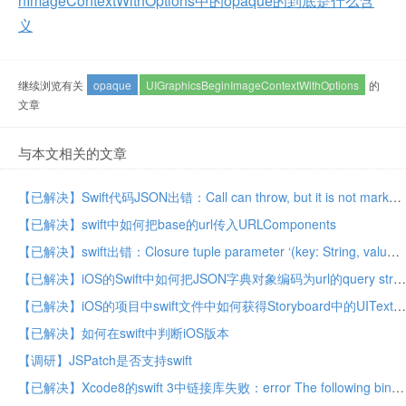
nImageContextWithOptions中的opaque的到底是什么含
义
继续浏览有关
opaque
UIGraphicsBeginImageContextWithOptions
的
文章
与本文相关的文章
【已解决】Swift代码JSON出错：Call can throw, but it is not marked with ‘try’ and the error is not handled
【已解决】swift中如何把base的url传入URLComponents
【已解决】swift出错：Closure tuple parameter ‘(key: String, value: Any)’ does not support destructuring with implicit parameters
【已解决】iOS的Swift中如何把JSON字典对象编码为url的query string
【已解决】iOS的项目中swift文件中如何获得Storyboard中的UITextField控件
【已解决】如何在swift中判断iOS版本
【调研】JSPatch是否支持swift
【已解决】Xcode8的swift 3中链接库失败：error The following binaries use incompatible versions of Swift