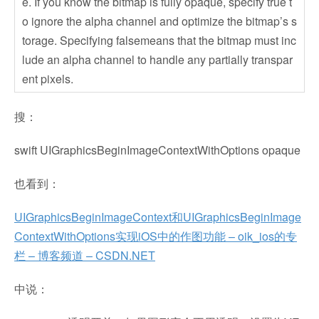
e. If you know the bitmap is fully opaque, specify true t
o ignore the alpha channel and optimize the bitmap’s s
torage. Specifying falsemeans that the bitmap must inc
lude an alpha channel to handle any partially transpar
ent pixels.
搜：
swift UIGraphicsBeginImageContextWithOptions opaque
也看到：
UIGraphicsBeginImageContext和UIGraphicsBeginImage
ContextWithOptions实现iOS中的作图功能 – oik_ios的专
栏 – 博客频道 – CSDN.NET
中说：