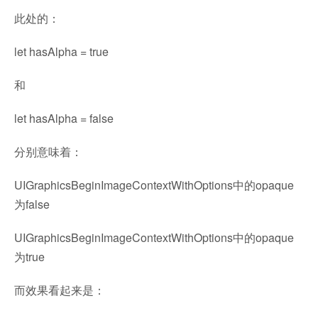
此处的：
let hasAlpha = true
和
let hasAlpha = false
分别意味着：
UIGraphicsBeginImageContextWithOptions中的opaque
为false
UIGraphicsBeginImageContextWithOptions中的opaque
为true
而效果看起来是：