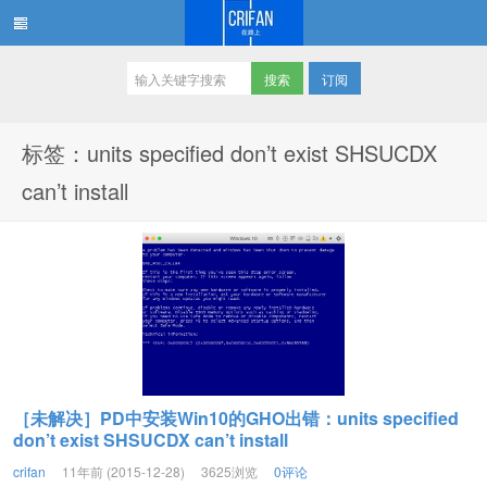
订阅
在路上
标签：units specified don’t exist SHSUCDX
can’t install
［未解决］PD中安装Win10的GHO出错：units specified
don’t exist SHSUCDX can’t install
crifan
11年前 (2015-12-28)
3625浏览
0评论