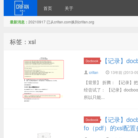
首页
关于
最新消息：
20210917 已从crifan.com换到crifan.org
在路上
标签：xsl
【记录】docb
Docbook
crifan
13年前 (2013-09
【背景】 折腾： 【记录】把d
经尝试了： 【记录】docboo
所以只能...
【记录】doc
Docbook
fo（pdf）的xsl配