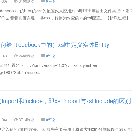
-30)
3199浏览
0评论
ocbook中的html的css的配置效果应用到fo即PDF等输出文件类型中 期
FO 去看看能否实现： 将css，转换为对应的fo的xsl配置。 【折腾过程】 
给（docbook中的）xsl中定义实体Entity
-07)
2486浏览
0评论
置如下： <?xml version='1.0'?> <xsl:stylesheet
g/1999/XSL/Transfor...
port和include，即xsl:import与xsl:include的区别
-04)
3714浏览
0评论
T中导入别的xml的方法。 2. 原先主要是用于将很大的xml分割成多个独立