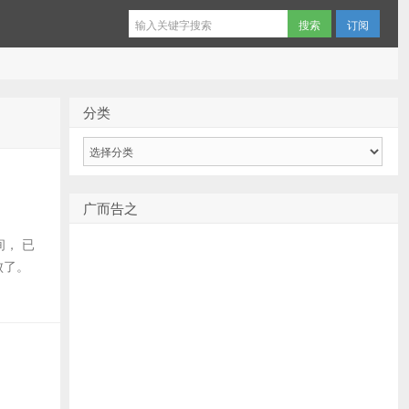
订阅
分类
分
类
广而告之
间， 已
败了。