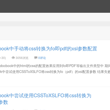
ook中手动将css转换为fo即pdf的xsl参数配置
-30)
3056浏览
0评论
ocbook中的html的css的配置效果应用到fo即PDF等输出文件类型中 期
k中尝试使用CSSToXSLFO将css转换为fo（pdf）的xsl配置参数 结果失
book中尝试使用CSSToXSLFO将css转换为
置参数