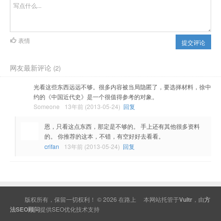
表情
提交评论
网友最新评论
(2)
光看这些东西远远不够。很多内容被当局隐匿了，要选择材料，徐中
约的《中国近代史》是一个很值得参考的对象。
Someone
13年前 (2013-05-24)
回复
恩，只看这点东西，那定是不够的。 手上还有其他很多资料
的。 你推荐的这本，不错，有空好好去看看。
crifan
13年前 (2013-05-24)
回复
版权所有，保留一切权利！ © 2026
在路上
本网站托管于
Vultr
，由
方
法SEO顾问
提供
SEO
优化技术支持