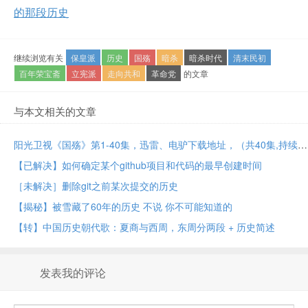
的那段历史
继续浏览有关
保皇派
历史
国殇
暗杀
暗杀时代
清末民初
百年荣宝斋
立宪派
走向共和
革命党
的文章
与本文相关的文章
阳光卫视《国殇》第1-40集，迅雷、电驴下载地址，（共40集,持续更新）
【已解决】如何确定某个github项目和代码的最早创建时间
［未解决］删除git之前某次提交的历史
【揭秘】被雪藏了60年的历史 不说 你不可能知道的
【转】中国历史朝代歌：夏商与西周，东周分两段 + 历史简述
发表我的评论