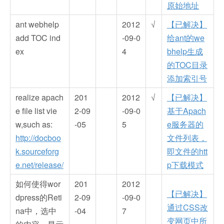
原始地址
ant webhelp
2012
√
【已解决】
add TOC ind
-09-0
给ant的we
ex
4
bhelp生成
的TOC目录
添加索引号
realize apach
201
2012
√
【已解决】
e file list vie
2-09
-09-0
基于Apach
w,such as:
-05
5
e服务器的
http://docboo
文件列表，
k.sourceforg
即文件的htt
e.net/release/
p下载模式
如何使得wor
201
2012
【已解决】
dpress的Reti
2-09
-09-0
通过CSS改
na中，选中
-04
7
变网页中所