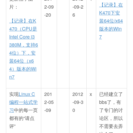
【记录】在
片：
2-09
-09-2
K470下安
-20
6
【记录】在K
装64位/x64
470（CPU是
版本的Win
Intel Core i3
7
380M，支持6
4位）下，安
装64位（x6
4）版本的Wi
n7
实现
Linux C
201
2012
x
已经建立了
编程一站式学
2-05
-09-3
bbs了，有
习
中的每一页
-09
0
了专门的讨
都有的“请点
论区，所以
评”
不需要去弄