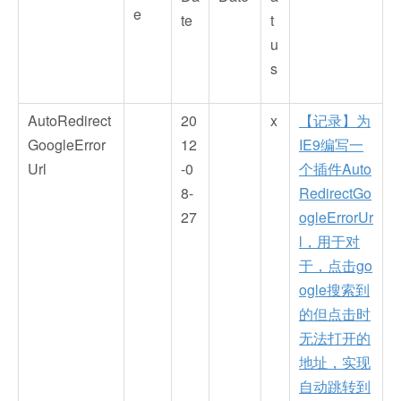
e
te
t
u
s
AutoRedirect
20
x
【记录】为
GoogleError
12
IE9编写一
Url
-0
个插件Auto
8-
RedirectGo
27
ogleErrorUr
l，用于对
于，点击go
ogle搜索到
的但点击时
无法打开的
地址，实现
自动跳转到