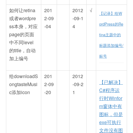
如何让retina
201
2012
√
【记录】给W
或者wordpre
2-09
-09-1
ordPress的Re
ss本身，对应
-04
4
page的页面
tina主题中的
中不同level
标题添加编号/
的title，自动
标号
加上编号
给downloadS
201
2012
【已解决】
ongtasteMusi
2-09
-09-2
C#程序运
c添加icon
-20
1
行时Winfor
m窗体中有
图标，但是
exe可执行
文件没有图