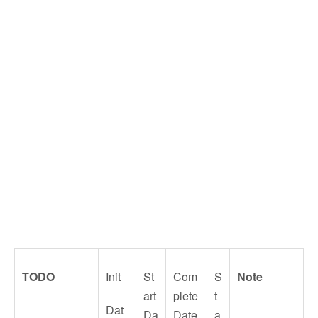
TODO
Init
St
Com
S
Note
art
plete
t
Dat
Da
Date
a