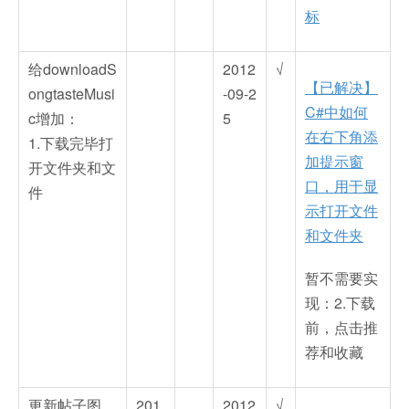
标
给downloadS
2012
√
【已解决】
ongtasteMusi
-09-2
C#中如何
c增加：
5
在右下角添
1.下载完毕打
加提示窗
开文件夹和文
口，用于显
件
示打开文件
和文件夹
暂不需要实
现：2.下载
前，点击推
荐和收藏
更新帖子图
201
2012
√