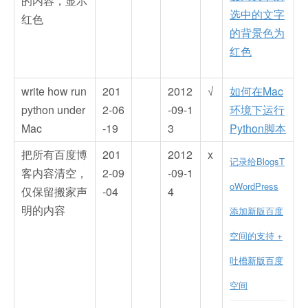
的内容，显示
选中的文字
红色
的背景色为
红色
write how run
201
2012
√
如何在Mac
python under
2-06
-09-1
环境下运行
Mac
-19
3
Python脚本
把所有百度博
201
2012
x
记录给BlogsT
客内容清空，
2-09
-09-1
oWordPress
仅保留搬家声
-04
4
明的内容
添加新版百度
空间的支持 +
吐槽新版百度
空间