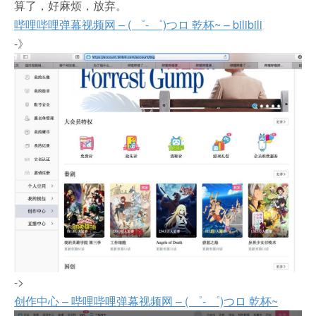
算了，好麻烦，放弃。
哔哩哔哩弹幕视频网 – ( ゜- ゜)つロ 乾杯~ – bilibili
-》
->
创作中心 – 哔哩哔哩弹幕视频网 – ( ゜- ゜)つロ 乾杯~