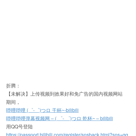
折腾：
【未解决】上传视频到效果好和免广告的国内视频网站
期间，
哔哩哔哩 (゜-゜)つロ 干杯~-bilibili
哔哩哔哩弹幕视频网 – ( ゜- ゜)つロ 乾杯~ – bilibili
用QQ号登陆
https://passport.bilibili.com/register/snsback.html?sns=qq