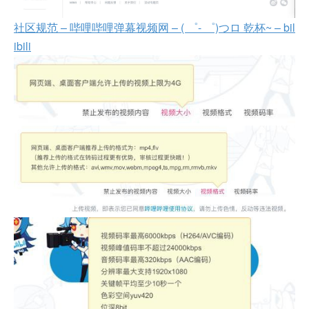
社区规范 – 哔哩哔哩弹幕视频网 – ( ゜- ゜)つロ 乾杯~ – bil
ibili