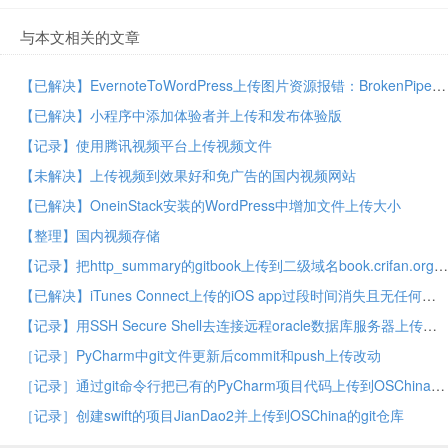
与本文相关的文章
【已解决】EvernoteToWordPress上传图片资源报错：BrokenPipeError Errno 32 Broken pipe
【已解决】小程序中添加体验者并上传和发布体验版
【记录】使用腾讯视频平台上传视频文件
【未解决】上传视频到效果好和免广告的国内视频网站
【已解决】OneinStack安装的WordPress中增加文件上传大小
【整理】国内视频存储
【记录】把http_summary的gitbook上传到二级域名book.crifan.org中
【已解决】iTunes Connect上传的iOS app过段时间消失且无任何提示
【记录】用SSH Secure Shell去连接远程oracle数据库服务器上传文件
［记录］PyCharm中git文件更新后commit和push上传改动
［记录］通过git命令行把已有的PyCharm项目代码上传到OSChina的git上
［记录］创建swift的项目JianDao2并上传到OSChina的git仓库