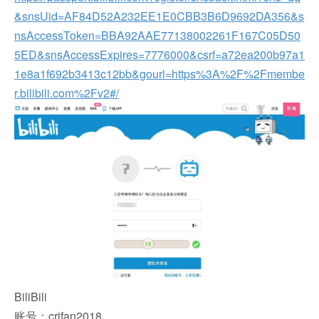
&snsUid=AF84D52A232EE1E0CBB3B6D9692DA356&s
nsAccessToken=BBA92AAE77138002261F167C05D50
5ED&snsAccessExpires=7776000&csrf=a72ea200b97a1
1e8a1f692b3413c12bb&gourl=https%3A%2F%2Fmembe
r.bilibili.com%2Fv2#/
BiliBili
账号：crifan2018