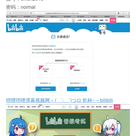
密码：normal
哔哩哔哩弹幕视频网 – ( ゜- ゜)つロ 乾杯~ – bilibili